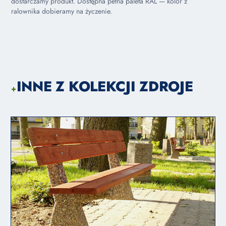
dostarczamy produkt. Dostępna pełna paleta RAL — kolor z
ralownika dobieramy na życzenie.
INNE Z KOLEKCJI ZDROJE
+