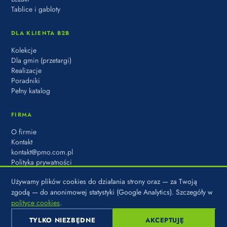
Tablice i gabloty
DLA KLIENTA B2B
Kolekcje
Dla gmin (przetargi)
Realizacje
Poradniki
Pełny katalog
FIRMA
O firmie
Kontakt
kontakt@pmo.com.pl
Polityka prywatności
Używamy plików cookies do działania strony oraz — za Twoją
zgodą — do anonimowej statystyki (Google Analytics). Szczegóły w
polityce cookies
.
© 2026 PARK MIASTO OSIEDLE · MARKA DOMBAL SP. Z O.O. · UL.
KADETÓW 8, 03-987 WARSZAWA
TYLKO NIEZBĘDNE
AKCEPTUJĘ
POLITYKA PRYWATNOŚCI
·
COOKIES
·
USTAWIENIA COOKIES