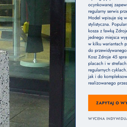
ocynkowanej zapewn
regularny serwis pr
Model wpisuje się w 
stylistyczna. Popula
kosza z ławką Zdroj
jednego miejsca wyp
w kilku wariantach
do przewidywanego 
Kosz Zdroje 45 spra
placach i w strefac
regularnych cyklac
jak i do kompleksow
realizowanego prze
ZAPYTAJ O W
WYCENA INDYWIDUAL