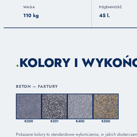
WAGA
POJEMNOŚĆ
110 kg
45 l.
KOLORY I WYKOŃ
+
BETON — FAKTURY
K200
K201
K400
K500
Pokazane kolory to standardowe wykończenia, w jakich dostarcza