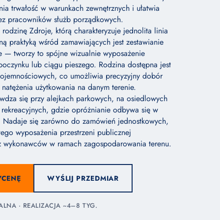
ia trwałość w warunkach zewnętrznych i ułatwia
zez pracowników służb porządkowych.
rodzinę Zdroje, którą charakteryzuje jednolita linia
rną praktyką wśród zamawiających jest zestawianie
e — tworzy to spójne wizualnie wyposażenie
oczynku lub ciągu pieszego. Rodzina dostępna jest
 pojemnościowych, co umożliwia precyzyjny dobór
natężenia użytkowania na danym terenie.
wdza się przy alejkach parkowych, na osiedlowych
h rekreacyjnych, gdzie opróżnianie odbywa się w
h. Nadaje się zarówno do zamówień jednostkowych,
ego wyposażenia przestrzeni publicznej
z wykonawców w ramach zagospodarowania terenu.
YCENĘ
WYŚLIJ PRZEDMIAR
NA · REALIZACJA ~4–8 TYG.