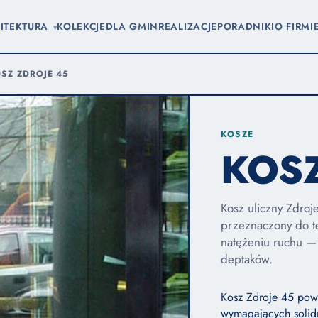
ITEKTURA
KOLEKCJE
DLA GMIN
REALIZACJE
PORADNIKI
O FIRMI
▾
SZ ZDROJE 45
KOSZE
KOSZ
Kosz uliczny Zdroj
przeznaczony do t
natężeniu ruchu —
deptaków.
Kosz Zdroje 45 pows
wymagających solid