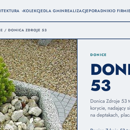
ITEKTURA
KOLEKCJE
DLA GMIN
REALIZACJE
PORADNIKI
O FIRMI
▾
NE
/
DONICA ZDROJE 53
DONICE
DONI
53
Donica Zdroje 53 
korycie, nadający 
na deptakach, plac