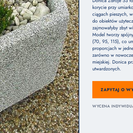
Donica Zdroje 53 to
korycie przy umiark
ciągach pieszych, w
do obiektów użytecz
zajmowałyby zbyt wi
Model tworzy spójny
(70, 95, 115), co u
proporcjach w jednej
zarówno w nowoczesn
miejskiej. Donica p
utwardzonych.
ZAPYTAJ O W
WYCENA INDYWIDUAL