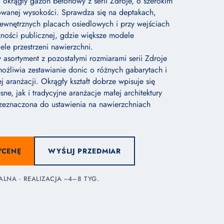
 okrągły gazon betonowy z serii Zdroje, o szerokim
owanej wysokości. Sprawdza się na deptakach,
ewnętrznych placach osiedlowych i przy wejściach
ności publicznej, gdzie większe modele
ele przestrzeni nawierzchni.
 asortyment z pozostałymi rozmiarami serii Zdroje
możliwia zestawianie donic o różnych gabarytach i
 aranżacji. Okrągły kształt dobrze wpisuje się
e, jak i tradycyjne aranżacje małej architektury
rzeznaczona do ustawienia na nawierzchniach
YCENĘ
WYŚLIJ PRZEDMIAR
NA · REALIZACJA ~4–8 TYG.