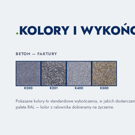
KOLORY I WYKOŃ
+
BETON — FAKTURY
K200
K201
K400
K500
Pokazane kolory to standardowe wykończenia, w jakich dostarcza
paleta RAL — kolor z ralownika dobieramy na życzenie.