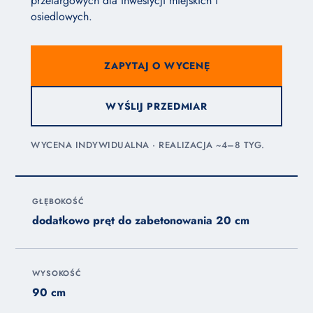
przetargowych dla inwestycji miejskich i
osiedlowych.
ZAPYTAJ O WYCENĘ
WYŚLIJ PRZEDMIAR
WYCENA INDYWIDUALNA · REALIZACJA ~4–8 TYG.
GŁĘBOKOŚĆ
dodatkowo pręt do zabetonowania 20 cm
WYSOKOŚĆ
90 cm