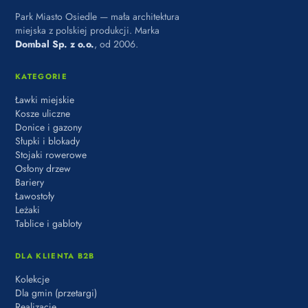
Park Miasto Osiedle — mała architektura
miejska z polskiej produkcji. Marka
Dombal Sp. z o.o.
, od 2006.
KATEGORIE
Ławki miejskie
Kosze uliczne
Donice i gazony
Słupki i blokady
Stojaki rowerowe
Osłony drzew
Bariery
Ławostoły
Leżaki
Tablice i gabloty
DLA KLIENTA B2B
Kolekcje
Dla gmin (przetargi)
Realizacje