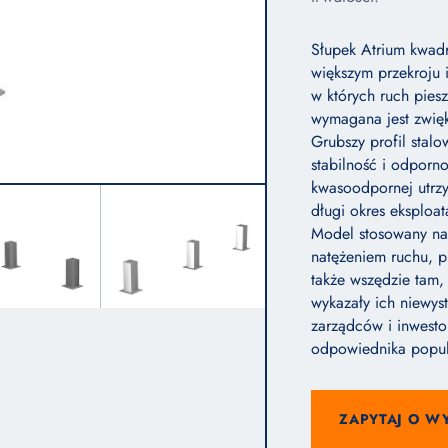
Słupek Atrium kwadra
większym przekroju 
w których ruch piesz
wymagana jest zwięk
Grubszy profil stal
stabilność i odporno
kwasoodpornej utrzy
długi okres eksploa
Model stosowany na 
natężeniem ruchu, p
także wszędzie tam,
wykazały ich niewys
zarządców i inwesto
odpowiednika popul
ZAPYTAJ O W