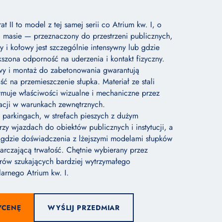
t II to model z tej samej serii co Atrium kw. I, o
i masie — przeznaczony do przestrzeni publicznych,
y i kołowy jest szczególnie intensywny lub gdzie
szona odporność na uderzenia i kontakt fizyczny.
owy i montaż do zabetonowania gwarantują
ść na przemieszczenie słupka. Materiał ze stali
muje właściwości wizualne i mechaniczne przez
tacji w warunkach zewnętrznych.
parkingach, w strefach pieszych z dużym
rzy wjazdach do obiektów publicznych i instytucji, a
 gdzie doświadczenia z lżejszymi modelami słupków
tarczającą trwałość. Chętnie wybierany przez
rów szukających bardziej wytrzymałego
arnego Atrium kw. I.
YCENĘ
WYŚLIJ PRZEDMIAR