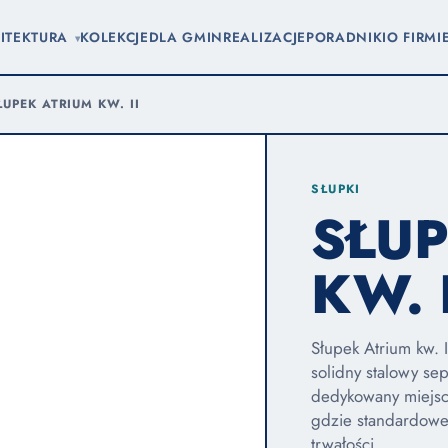
ITEKTURA
KOLEKCJE
DLA GMIN
REALIZACJE
PORADNIKI
O FIRMI
▾
ŁUPEK ATRIUM KW. II
SŁUPKI
SŁUP
KW. I
Słupek Atrium kw. 
solidny stalowy se
dedykowany miejs
gdzie standardowe
trwałości.