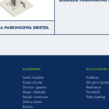
BLOKADA PARKINGOWA 
A PARKINGOWA BRISTOL
KATEGORIE
DLA KLIENTA 
Ławki miejskie
Kolekcje
Kosze uliczne
Dla gmin (przet
Donice i gazony
Realizacje
Słupki i blokady
Poradniki
Stojaki rowerowe
Pełny katalog
Osłony drzew
Bariery