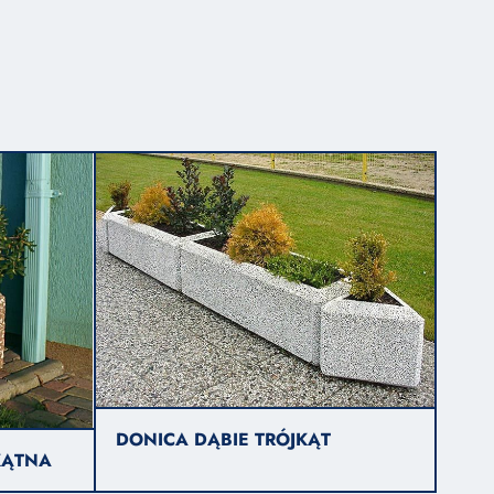
DONICA DĄBIE TRÓJKĄT
KĄTNA