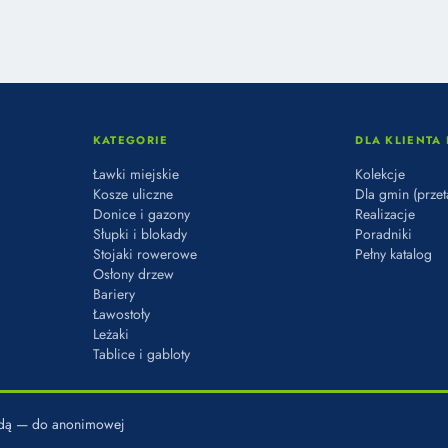
KATEGORIE
DLA KLIENTA 
Ławki miejskie
Kolekcje
Kosze uliczne
Dla gmin (przet
Donice i gazony
Realizacje
Słupki i blokady
Poradniki
Stojaki rowerowe
Pełny katalog
Osłony drzew
Bariery
Ławostoły
Leżaki
Tablice i gabloty
godą — do anonimowej
L. KADETÓW 8, 03-987 WARSZAWA