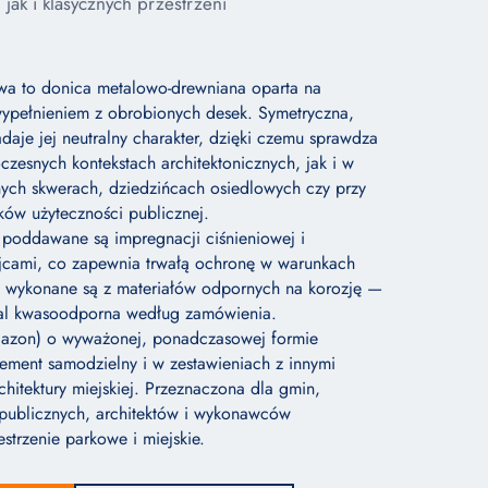
jak i klasycznych przestrzeni
wa to donica metalowo-drewniana oparta na
wypełnieniem z obrobionych desek. Symetryczna,
daje jej neutralny charakter, dzięki czemu sprawdza
zesnych kontekstach architektonicznych, jak i w
nych skwerach, dziedzińcach osiedlowych czy przy
ów użyteczności publicznej.
poddawane są impregnacji ciśnieniowej i
jcami, co zapewnia trwałą ochronę w warunkach
y wykonane są z materiałów odpornych na korozję —
tal kwasoodporna według zamówienia.
gazon) o wyważonej, ponadczasowej formie
lement samodzielny i w zestawieniach z innymi
chitektury miejskiej. Przeznaczona dla gmin,
publicznych, architektów i wykonawców
strzenie parkowe i miejskie.