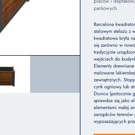
placów i deptaków, 
parkowych.
Barcelona kwadrato
stalowym stelażu z 
kwadratowa bryła na
się zarówno w nowoc
tradycyjnie urządzo
wejściach do budynk
Elementy drewniane 
malowane lakierobe
zewnętrznych. Stop
cynk ogniowy lub s
Donica (potocznie 
sprawdza się jako e
elementami małej ar
zarządców terenów 
wyposażających prze