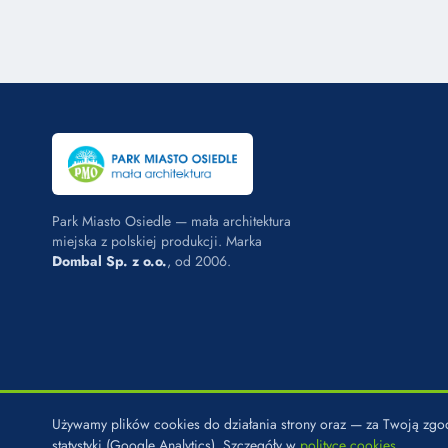
Park Miasto Osiedle — mała architektura
miejska z polskiej produkcji. Marka
Dombal Sp. z o.o.
, od 2006.
Używamy plików cookies do działania strony oraz — za Twoją z
© 2026 PARK MIASTO OSIEDLE · MARKA DOMBAL SP. Z O.O. · U
statystyki (Google Analytics). Szczegóły w
polityce cookies
.