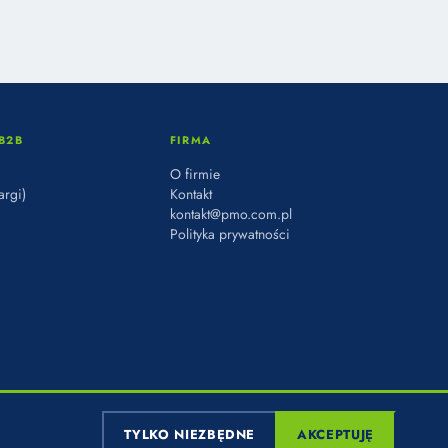
B2B
FIRMA
O firmie
argi)
Kontakt
kontakt@pmo.com.pl
Polityka prywatności
TYLKO NIEZBĘDNE
AKCEPTUJĘ
POLITYKA PRYWATNOŚCI
·
COOKIES
·
USTAWIENIA COOKIES