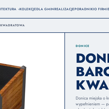
ITEKTURA
KOLEKCJE
DLA GMIN
REALIZACJE
PORADNIKI
O FIRMI
▾
 KWADRATOWA
DONICE
DON
BAR
KWA
Donica miejska o 
wypełnieniem — p