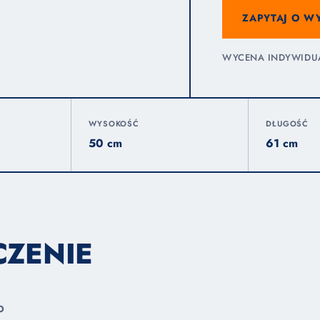
ZAPYTAJ O W
WYCENA INDYWIDUAL
WYSOKOŚĆ
DŁUGOŚĆ
50 cm
61 cm
CZENIE
O