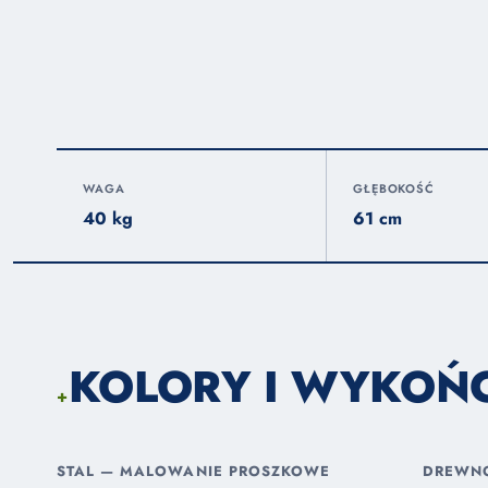
WAGA
GŁĘBOKOŚĆ
40 kg
61 cm
KOLORY I WYKOŃ
+
STAL — MALOWANIE PROSZKOWE
DREWN