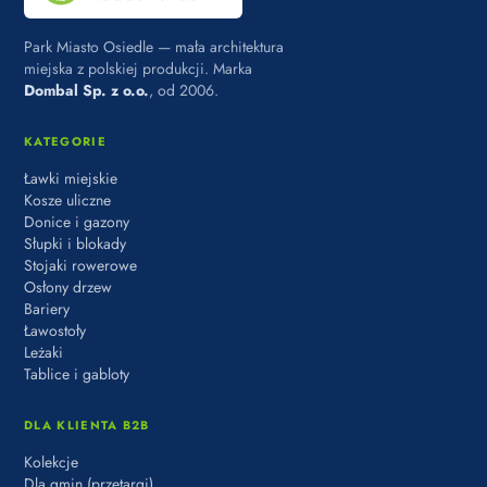
Park Miasto Osiedle — mała architektura
miejska z polskiej produkcji. Marka
Dombal Sp. z o.o.
, od 2006.
KATEGORIE
Ławki miejskie
Kosze uliczne
Donice i gazony
Słupki i blokady
Stojaki rowerowe
Osłony drzew
Bariery
Ławostoły
Leżaki
Tablice i gabloty
DLA KLIENTA B2B
Kolekcje
Dla gmin (przetargi)