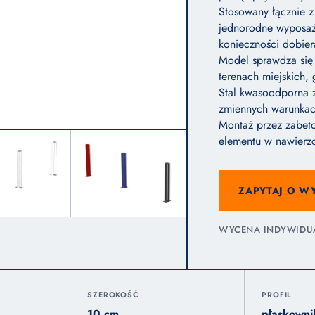
Stosowany łącznie z
jednorodne wyposaż
konieczności dobier
Model sprawdza się 
terenach miejskich,
Stal kwasoodporna 
zmiennych warunkach
Montaż przez zabeto
elementu w nawierzc
ZAPYTAJ O W
WYCENA INDYWIDUAL
SZEROKOŚĆ
PROFIL
10 cm
płaskown