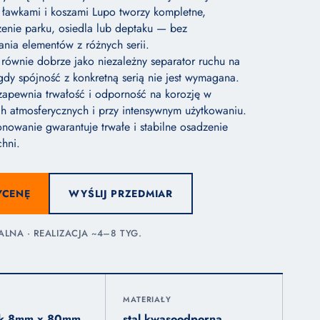
 ławkami i koszami Lupo tworzy kompletne,
enie parku, osiedla lub deptaku — bez
ania elementów z różnych serii.
równie dobrze jako niezależny separator ruchu na
 gdy spójność z konkretną serią nie jest wymagana.
zapewnia trwałość i odporność na korozję w
 atmosferycznych i przy intensywnym użytkowaniu.
nowanie gwarantuje trwałe i stabilne osadzenie
hni.
YCENĘ
WYŚLIJ PRZEDMIAR
NA · REALIZACJA ~4–8 TYG.
MATERIAŁY
ik 8mm x 80mm
stal kwasoodporna