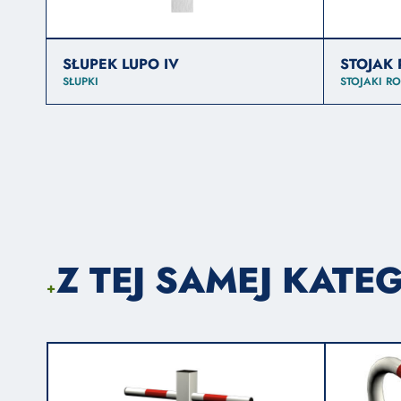
SŁUPEK LUPO IV
STOJAK
SŁUPKI
STOJAKI 
Z TEJ SAMEJ KATEG
+