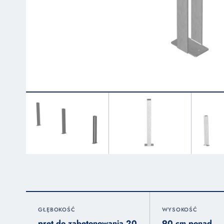
GŁĘBOKOŚĆ
WYSOKOŚĆ
pręt do zabetonowania 20
90 cm ponad