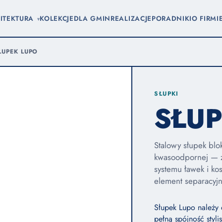
ITEKTURA
KOLEKCJE
DLA GMIN
REALIZACJE
PORADNIKI
O FIRMI
▾
ŁUPEK LUPO
SŁUPKI
SŁUP
Stalowy słupek blok
kwasoodpornej — z
systemu ławek i ko
element separacyjn
Słupek Lupo należy 
pełną spójność styli