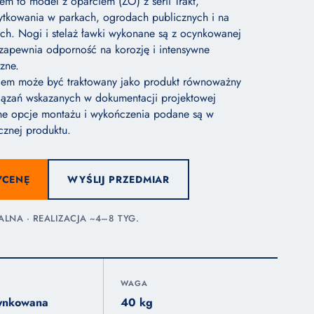
em to model z oparciem (ZO) z serii Trakt,
ytkowania w parkach, ogrodach publicznych i na
ych. Nogi i stelaż ławki wykonane są z ocynkowanej
 zapewnia odporność na korozję i intensywne
zne.
ciem może być traktowany jako produkt równoważny
iązań wskazanych w dokumentacji projektowej
e opcje montażu i wykończenia podane są w
cznej produktu.
YCENĘ
WYŚLIJ PRZEDMIAR
NA · REALIZACJA ~4–8 TYG.
WAGA
cynkowana
40 kg