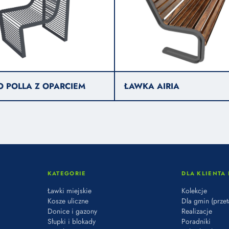
O POLLA Z OPARCIEM
ŁAWKA AIRIA
KATEGORIE
DLA KLIENTA 
Ławki miejskie
Kolekcje
Kosze uliczne
Dla gmin (przet
Donice i gazony
Realizacje
Słupki i blokady
Poradniki