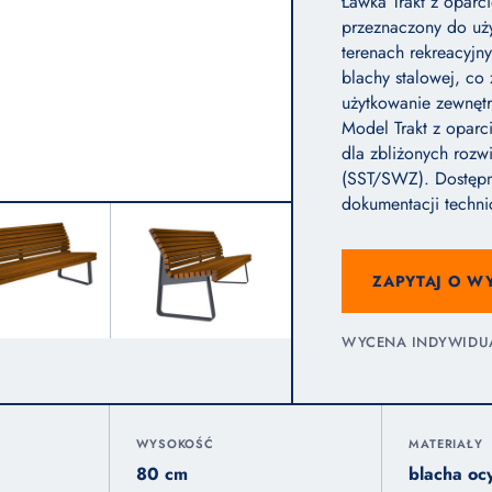
Ławka Trakt z oparci
przeznaczony do uż
terenach rekreacyjn
blachy stalowej, co
użytkowanie zewnętr
Model Trakt z opar
dla zbliżonych rozw
(SST/SWZ). Dostępn
dokumentacji techni
ZAPYTAJ O W
WYCENA INDYWIDUAL
WYSOKOŚĆ
MATERIAŁY
80 cm
blacha o