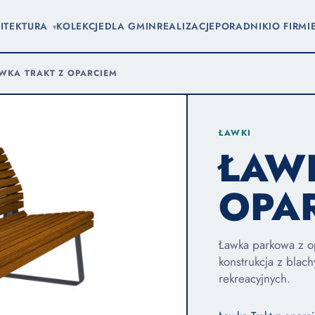
ITEKTURA
KOLEKCJE
DLA GMIN
REALIZACJE
PORADNIKI
O FIRMI
▾
WKA TRAKT Z OPARCIEM
ŁAWKI
ŁAW
OPA
Ławka parkowa z op
konstrukcja z blac
rekreacyjnych.