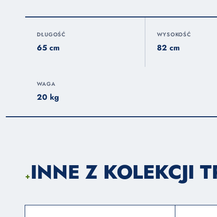
DŁUGOŚĆ
WYSOKOŚĆ
65 cm
82 cm
WAGA
20 kg
INNE Z KOLEKCJI 
+