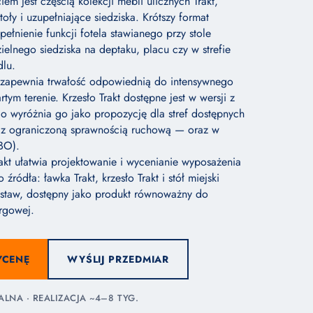
iem jest częścią kolekcji mebli ulicznych Trakt,
toły i uzupełniające siedziska. Krótszy format
ełnienie funkcji fotela stawianego przy stole
ielnego siedziska na deptaku, placu czy w strefie
dlu.
a zapewnia trwałość odpowiednią do intensywnego
tym terenie. Krzesło Trakt dostępne jest w wersji z
o wyróżnia go jako propozycję dla stref dostępnych
b z ograniczoną sprawnością ruchową — oraz w
(BO).
rakt ułatwia projektowanie i wycenianie wyposażenia
 źródła: ławka Trakt, krzesło Trakt i stół miejski
estaw, dostępny jako produkt równoważny do
rgowej.
YCENĘ
WYŚLIJ PRZEDMIAR
NA · REALIZACJA ~4–8 TYG.