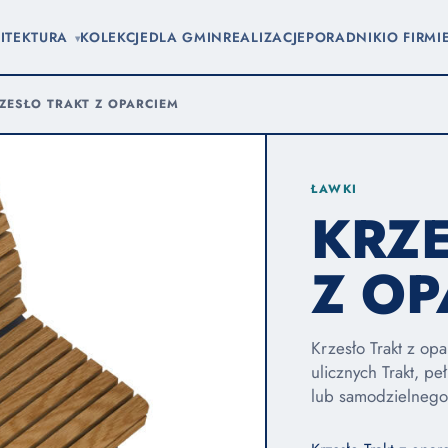
ITEKTURA
KOLEKCJE
DLA GMIN
REALIZACJE
PORADNIKI
O FIRMI
▾
ZESŁO TRAKT Z OPARCIEM
ŁAWKI
KRZ
Z OP
Krzesło Trakt z op
ulicznych Trakt, pe
lub samodzielnego 