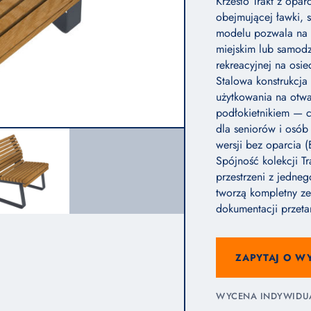
Krzesło Trakt z oparc
obejmującej ławki, s
modelu pozwala na p
miejskim lub samodz
rekreacyjnej na osie
Stalowa konstrukcj
użytkowania na otwar
podłokietnikiem — c
dla seniorów i osó
wersji bez oparcia 
Spójność kolekcji T
przestrzeni z jednego
tworzą kompletny z
dokumentacji przeta
ZAPYTAJ O W
WYCENA INDYWIDUAL