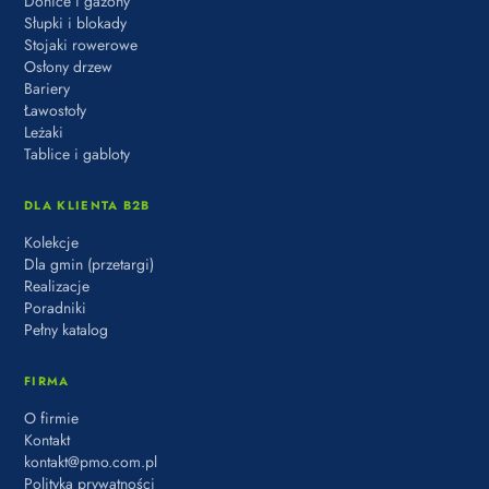
Donice i gazony
Słupki i blokady
Stojaki rowerowe
Osłony drzew
Bariery
Ławostoły
Leżaki
Tablice i gabloty
DLA KLIENTA B2B
Kolekcje
Dla gmin (przetargi)
Realizacje
Poradniki
Pełny katalog
FIRMA
O firmie
Kontakt
kontakt@pmo.com.pl
Polityka prywatności