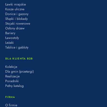
Ławki miejskie
Kosze uliczne
Donice i gazony
Słupki i blokady
Stojaki rowerowe
Osłony drzew
Bariery
Ławostoły
Leżaki
Tablice i gabloty
DLA KLIENTA B2B
Kolekcje
Dla gmin (przetargi)
Realizacje
Poradniki
Pełny katalog
FIRMA
O firmie