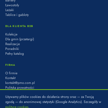
Bariery
Ławostoły
Leżaki
Tablice i gabloty
DLA KLIENTA B2B
Kolekcje
Dla gmin (przetargi)
Realizacje
Poradniki
Pełny katalog
FIRMA
O firmie
Kontakt
kontakt@pmo.com.pl
Polityka prywatności
Używamy plików cookies do działania strony oraz — za Twoją
zgodą — do anonimowej statystyki (Google Analytics). Szczegóły w
polityce cookies
.
© 2026 PARK MIASTO OSIEDLE · MARKA DOMBAL SP. Z O.O. · UL.