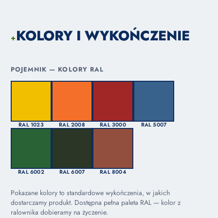
KOLORY I WYKOŃCZENIE
+
POJEMNIK — KOLORY RAL
RAL 1023
RAL 2008
RAL 3000
RAL 5007
RAL 6002
RAL 6007
RAL 8004
Pokazane kolory to standardowe wykończenia, w jakich
dostarczamy produkt. Dostępna pełna paleta RAL — kolor z
ralownika dobieramy na życzenie.