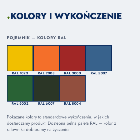
KOLORY I WYKOŃCZENIE
+
POJEMNIK — KOLORY RAL
RAL 1023
RAL 2008
RAL 3000
RAL 5007
RAL 6002
RAL 6007
RAL 8004
Pokazane kolory to standardowe wykończenia, w jakich
dostarczamy produkt. Dostępna pełna paleta RAL — kolor z
ralownika dobieramy na życzenie.