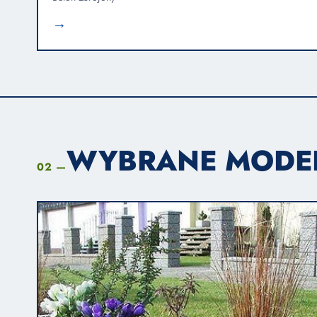
→
WYBRANE MODE
02 —