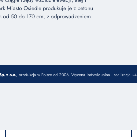
w ciągłe rzędy wzdłuż elewacji, alej i
Park Miasto Osiedle produkuje je z betonu
ach od 50 do 170 cm, z odprowadzeniem
p. z o.o.
, produkcja w Polsce od 2006. Wycena indywidualna · realizacja ~4–