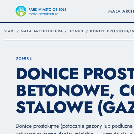
MAŁA ARCH
START
/
MAŁA ARCHITEKTURA
/
DONICE
/
DONICE PROSTOKĄT
DONICE
DONICE PROS
BETONOWE, C
STALOWE (GA
Donice prostokątne (potocznie gazony lub podłużne s