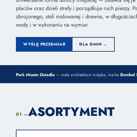
uniwersalna forma donicy miejskiej — ustawia się je 
placów oraz dzieli strefy i porządkuje ruch pieszy. 
zbrojonego, stali malowanej i drewna, w długości
wody i w wykonaniu na wymiar.
WYŚLIJ PRZEDMIAR
DLA GMIN →
Park Miasto Osiedle
— mała architektura miejska, marka
Dombal S
ASORTYMENT
01 —