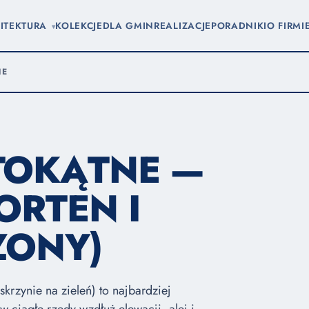
ITEKTURA
KOLEKCJE
DLA GMIN
REALIZACJE
PORADNIKI
O FIRMI
▾
NE
TOKĄTNE —
ORTEN I
ZONY)
krzynie na zieleń) to najbardziej