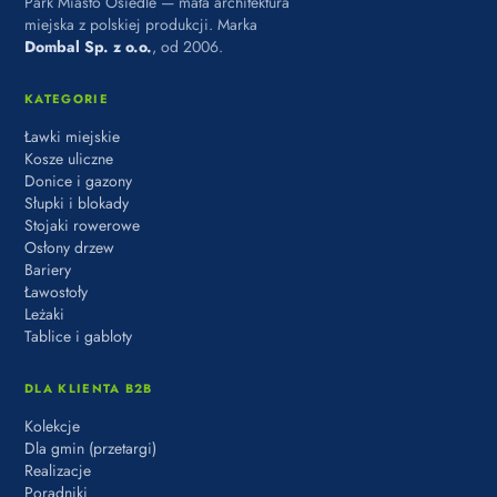
Park Miasto Osiedle — mała architektura
miejska z polskiej produkcji. Marka
Dombal Sp. z o.o.
, od 2006.
KATEGORIE
Ławki miejskie
Kosze uliczne
Donice i gazony
Słupki i blokady
Stojaki rowerowe
Osłony drzew
Bariery
Ławostoły
Leżaki
Tablice i gabloty
DLA KLIENTA B2B
Kolekcje
Dla gmin (przetargi)
Realizacje
Poradniki