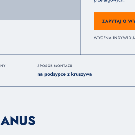
ZAPYTAJ O W
WYCENA INDYWIDUAL
ZNY
SPOSÓB MONTAŻU
na podsypce z kruszywa
MANUS