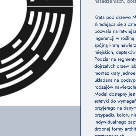
nasadzeniach, dost
Krata pod drzewo M
składająca się z c
pozwala na łatwiejs
ingerencji w roślin
spójną kratę nawie
miejskich, deptaków
Podział na segmenty
dojrzałych drzew lu
montaż kraty jednoe
układana na podsypc
rodzajów nawierzch
Model dostępny jes
estetyki do wymagań
przyjętego na danym
przypadku koloru ni
indywidualnego zapy
drobnej formy archi
przetargowych.