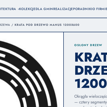
ITEKTURA
KOLEKCJE
DLA GMIN
REALIZACJE
PORADNIKI
O FIRMI
▾
DRZEWA
/
KRATA POD DRZEWO MANUS 1200X600
OSŁONY DRZEW
KRA
DRZ
120
Okrągła wieloczęś
— cztery segmenty 