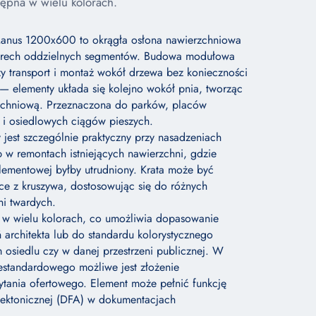
ępna w wielu kolorach.
anus 1200x600 to okrągła osłona nawierzchniowa
zterech oddzielnych segmentów. Budowa modułowa
zy transport i montaż wokół drzewa bez konieczności
ę — elementy układa się kolejno wokół pnia, tworząc
rzchniową. Przeznaczona do parków, placów
 i osiedlowych ciągów pieszych.
 jest szczególnie praktyczny przy nasadzeniach
b w remontach istniejących nawierzchni, gdzie
lementowej byłby utrudniony. Krata może być
e z kruszywa, dostosowując się do różnych
ni twardych.
t w wielu kolorach, co umożliwia dopasowanie
 architekta lub do standardu kolorystycznego
 osiedlu czy w danej przestrzeni publicznej. W
estandardowego możliwe jest złożenie
tania ofertowego. Element może pełnić funkcję
tektonicznej (DFA) w dokumentacjach