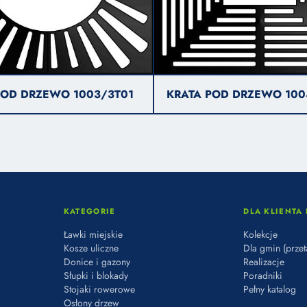
POD DRZEWO 1003/3T01
KRATA POD DRZEWO 100
KATEGORIE
DLA KLIENTA 
Ławki miejskie
Kolekcje
Kosze uliczne
Dla gmin (przet
Donice i gazony
Realizacje
Słupki i blokady
Poradniki
Stojaki rowerowe
Pełny katalog
Osłony drzew