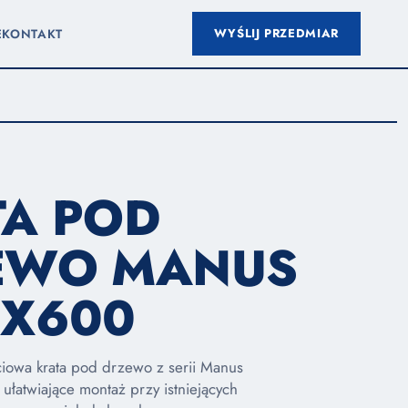
WYŚLIJ PRZEDMIAR
E
KONTAKT
TA POD
EWO MANUS
0X600
ciowa krata pod drzewo z serii Manus
ułatwiające montaż przy istniejących