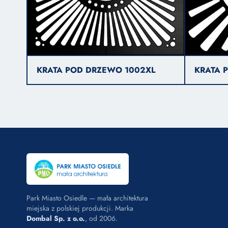
KRATA POD DRZEWO 1002XL
KRATA 
Park Miasto Osiedle — mała architektura
miejska z polskiej produkcji. Marka
Dombal Sp. z o.o.
, od 2006.