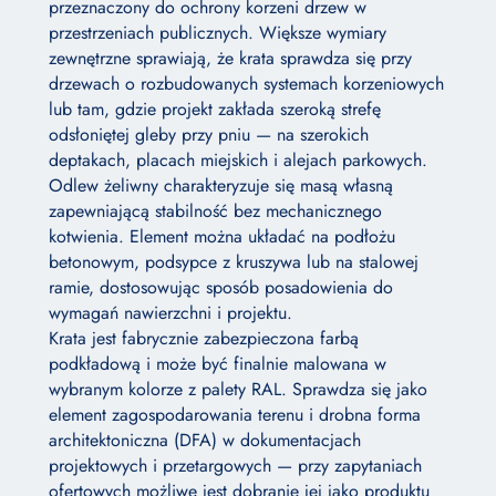
przeznaczony do ochrony korzeni drzew w
przestrzeniach publicznych. Większe wymiary
zewnętrzne sprawiają, że krata sprawdza się przy
drzewach o rozbudowanych systemach korzeniowych
lub tam, gdzie projekt zakłada szeroką strefę
odsłoniętej gleby przy pniu — na szerokich
deptakach, placach miejskich i alejach parkowych.
Odlew żeliwny charakteryzuje się masą własną
zapewniającą stabilność bez mechanicznego
kotwienia. Element można układać na podłożu
betonowym, podsypce z kruszywa lub na stalowej
ramie, dostosowując sposób posadowienia do
wymagań nawierzchni i projektu.
Krata jest fabrycznie zabezpieczona farbą
podkładową i może być finalnie malowana w
wybranym kolorze z palety RAL. Sprawdza się jako
element zagospodarowania terenu i drobna forma
architektoniczna (DFA) w dokumentacjach
projektowych i przetargowych — przy zapytaniach
ofertowych możliwe jest dobranie jej jako produktu