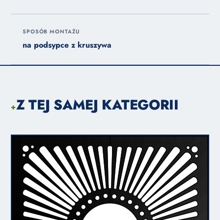
SPOSÓB MONTAŻU
na podsypce z kruszywa
Z TEJ SAMEJ KATEGORII
+