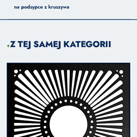
na podsypce z kruszywa
Z TEJ SAMEJ KATEGORII
+