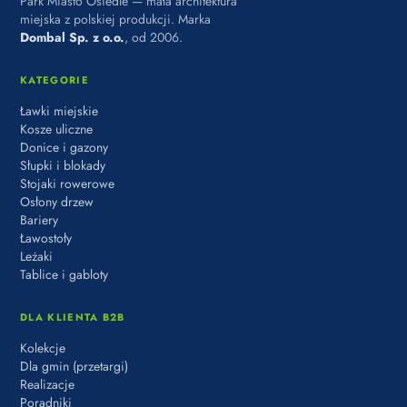
Park Miasto Osiedle — mała architektura
miejska z polskiej produkcji. Marka
Dombal Sp. z o.o.
, od 2006.
KATEGORIE
Ławki miejskie
Kosze uliczne
Donice i gazony
Słupki i blokady
Stojaki rowerowe
Osłony drzew
Bariery
Ławostoły
Leżaki
Tablice i gabloty
DLA KLIENTA B2B
Kolekcje
Dla gmin (przetargi)
Realizacje
Poradniki