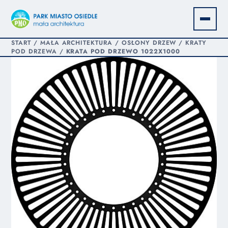
START
/
MAŁA ARCHITEKTURA
/
OSŁONY DRZEW
/
KRATY
POD DRZEWA
/
KRATA POD DRZEWO 1022X1000