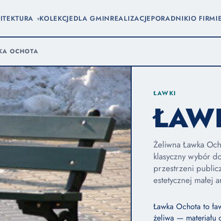
ITEKTURA
KOLEKCJE
DLA GMIN
REALIZACJE
PORADNIKI
O FIRMI
▾
KA OCHOTA
ŁAWKI
ŁAW
Żeliwna Ławka Ocho
klasyczny wybór do
przestrzeni public
estetycznej małej ar
Ławka Ochota to ła
żeliwa — materiału o