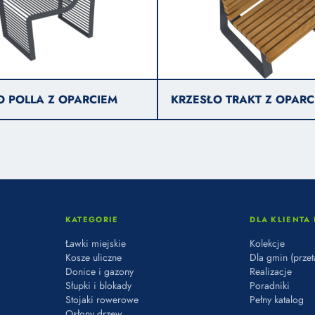
O POLLA Z OPARCIEM
KRZESŁO TRAKT Z OPARC
KATEGORIE
DLA KLIENTA 
Ławki miejskie
Kolekcje
Kosze uliczne
Dla gmin (przet
Donice i gazony
Realizacje
Słupki i blokady
Poradniki
Stojaki rowerowe
Pełny katalog
Osłony drzew