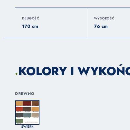
DŁUGOŚĆ
WYSOKOŚĆ
170 cm
76 cm
KOLORY I WYKOŃ
+
DREWNO
ŚWIERK