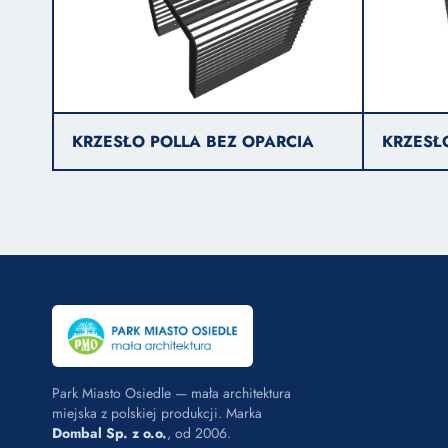
KRZESŁO POLLA BEZ OPARCIA
KRZESŁ
Park Miasto Osiedle — mała architektura
miejska z polskiej produkcji. Marka
Dombal Sp. z o.o.
, od 2006.