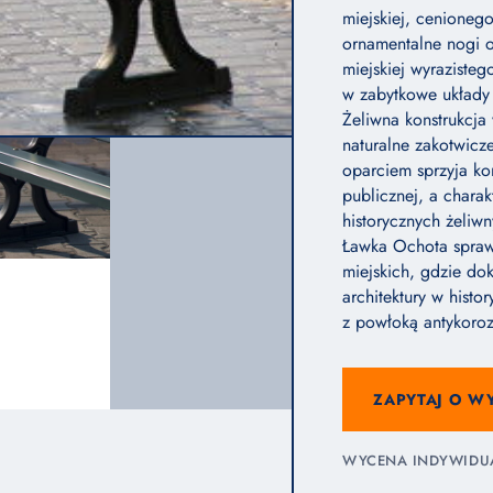
miejskiej, cenionego
ornamentalne nogi o
miejskiej wyrazisteg
w zabytkowe układy 
Żeliwna konstrukcja
naturalne zakotwicze
oparciem sprzyja k
publicznej, a charak
historycznych żeliwn
Ławka Ochota sprawd
miejskich, gdzie do
architektury w histo
z powłoką antykoroz
ZAPYTAJ O W
WYCENA INDYWIDUAL