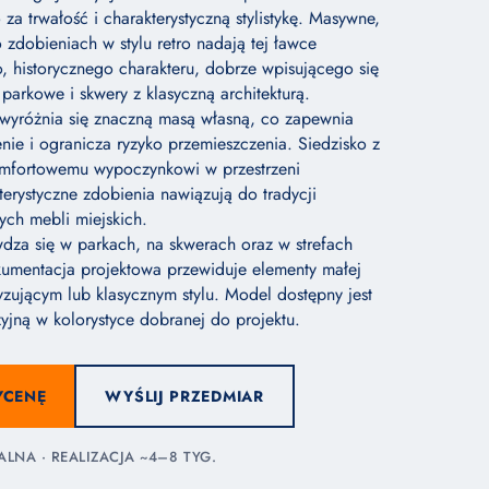
 za trwałość i charakterystyczną stylistykę. Masywne,
 zdobieniach w stylu retro nadają tej ławce
o, historycznego charakteru, dobrze wpisującego się
parkowe i skwery z klasyczną architekturą.
 wyróżnia się znaczną masą własną, co zapewnia
nie i ogranicza ryzyko przemieszczenia. Siedzisko z
omfortowemu wypoczynkowi w przestrzeni
terystyczne zdobienia nawiązują do tradycji
ych mebli miejskich.
za się w parkach, na skwerach oraz w strefach
kumentacja projektowa przewiduje elementy małej
ryzującym lub klasycznym stylu. Model dostępny jest
yjną w kolorystyce dobranej do projektu.
YCENĘ
WYŚLIJ PRZEDMIAR
NA · REALIZACJA ~4–8 TYG.