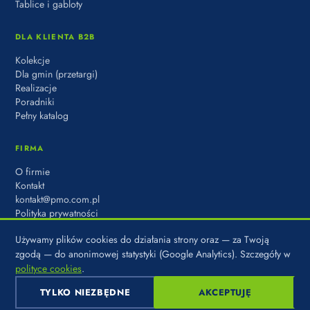
Tablice i gabloty
DLA KLIENTA B2B
Kolekcje
Dla gmin (przetargi)
Realizacje
Poradniki
Pełny katalog
FIRMA
O firmie
Kontakt
kontakt@pmo.com.pl
Polityka prywatności
Używamy plików cookies do działania strony oraz — za Twoją
zgodą — do anonimowej statystyki (Google Analytics). Szczegóły w
polityce cookies
.
© 2026 PARK MIASTO OSIEDLE · MARKA DOMBAL SP. Z O.O. · UL.
KADETÓW 8, 03-987 WARSZAWA
TYLKO NIEZBĘDNE
AKCEPTUJĘ
POLITYKA PRYWATNOŚCI
·
COOKIES
·
USTAWIENIA COOKIES