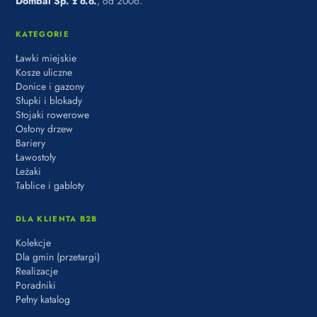
Dombal Sp. z o.o.
, od 2006.
KATEGORIE
Ławki miejskie
Kosze uliczne
Donice i gazony
Słupki i blokady
Stojaki rowerowe
Osłony drzew
Bariery
Ławostoły
Leżaki
Tablice i gabloty
DLA KLIENTA B2B
Kolekcje
Dla gmin (przetargi)
Realizacje
Poradniki
Pełny katalog