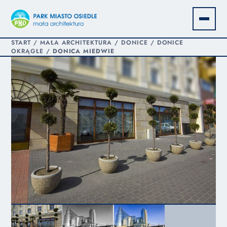
START
/
MAŁA ARCHITEKTURA
/
DONICE
/
DONICE
OKRĄGŁE
/
DONICA MIEDWIE