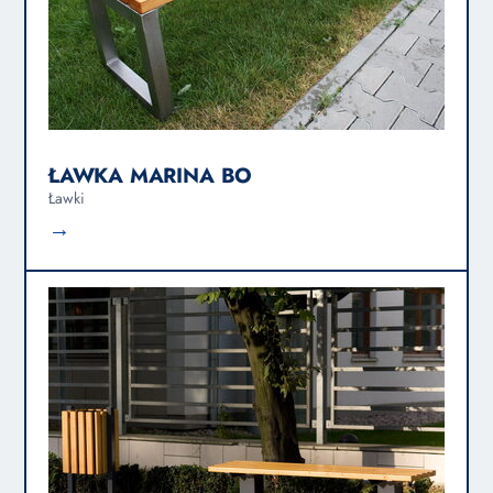
ŁAWKA MARINA BO
Ławki
→