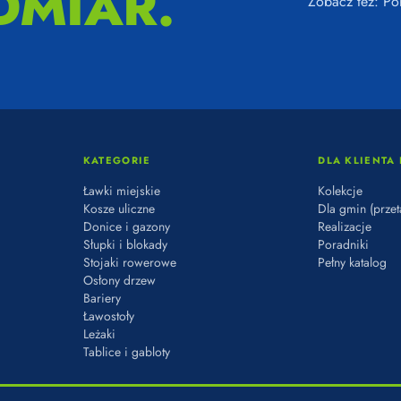
DMIAR.
Zobacz też:
Po
KATEGORIE
DLA KLIENTA 
Ławki miejskie
Kolekcje
Kosze uliczne
Dla gmin (przet
Donice i gazony
Realizacje
Słupki i blokady
Poradniki
Stojaki rowerowe
Pełny katalog
Osłony drzew
Bariery
Ławostoły
Leżaki
Tablice i gabloty