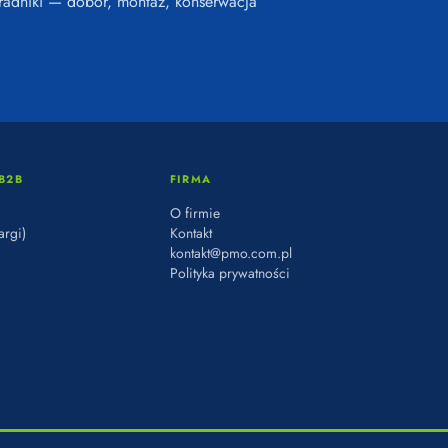
radniki — dobór, montaż, konserwacja
B2B
FIRMA
O firmie
argi)
Kontakt
kontakt@pmo.com.pl
Polityka prywatności