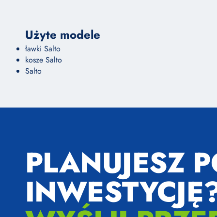
Użyte modele
ławki Salto
kosze Salto
Salto
PLANUJESZ 
INWESTYCJĘ