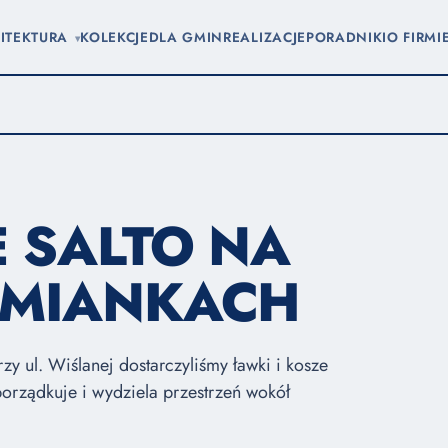
ITEKTURA
KOLEKCJE
DLA GMIN
REALIZACJE
PORADNIKI
O FIRMI
▾
E SALTO NA
OMIANKACH
y ul. Wiślanej dostarczyliśmy ławki i kosze
porządkuje i wydziela przestrzeń wokół