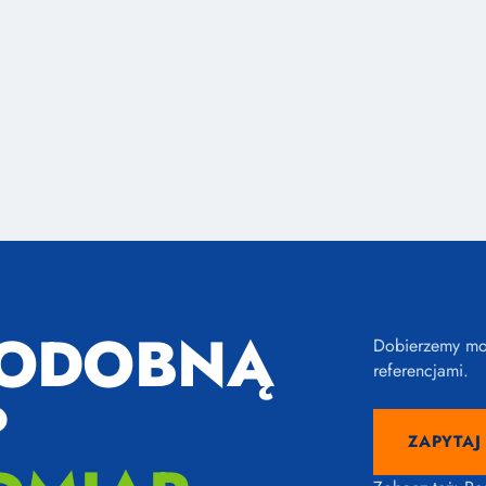
PODOBNĄ
Dobierzemy mod
referencjami.
?
ZAPYTAJ