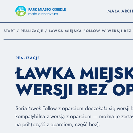
MAŁA ARCH
START
/
REALIZACJE
/
ŁAWKA MIEJSKA FOLLOW W WERSJI BEZ
REALIZACJE
ŁAWKA MIEJS
WERSJI BEZ O
Seria ławek Follow z oparciem doczekała się wersji 
kompatybilna z wersją z oparciem — można je zesta
na pół (część z oparciem, część bez).