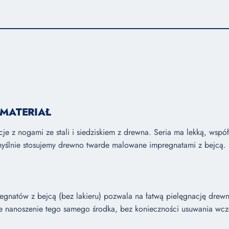
 MATERIAŁ
cje z nogami ze stali i siedziskiem z drewna. Seria ma lekką, wspó
omyślnie stosujemy drewno twarde malowane impregnatami z bejcą.
gnatów z bejcą (bez lakieru) pozwala na łatwą pielęgnację drew
e nanoszenie tego samego środka, bez konieczności usuwania wcze