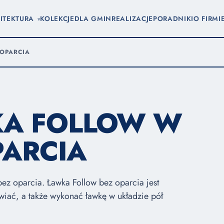
ITEKTURA
KOLEKCJE
DLA GMIN
REALIZACJE
PORADNIKI
O FIRMI
▾
 OPARCIA
KA FOLLOW W
PARCIA
bez oparcia. Ławka Follow bez oparcia jest
wiać, a także wykonać ławkę w układzie pół