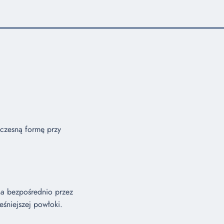
łczesną formę przy
na bezpośrednio przez
śniejszej powłoki.