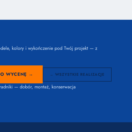
ele, kolory i wykończenie pod Twój projekt — z
 O WYCENĘ →
← WSZYSTKIE REALIZACJE
radniki — dobór, montaż, konserwacja