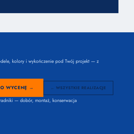
ele, kolory i wykończenie pod Twój projekt — z
 O WYCENĘ →
← WSZYSTKIE REALIZACJE
radniki — dobór, montaż, konserwacja