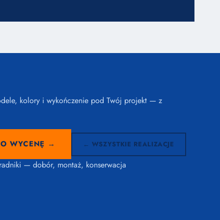
ele, kolory i wykończenie pod Twój projekt — z
 O WYCENĘ →
← WSZYSTKIE REALIZACJE
radniki — dobór, montaż, konserwacja