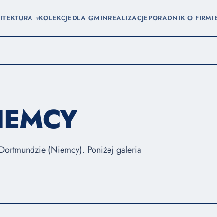
ITEKTURA
KOLEKCJE
DLA GMIN
REALIZACJE
PORADNIKI
O FIRMI
▾
IEMCY
 Dortmundzie (Niemcy). Poniżej galeria