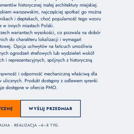
mentów historycznej małej architektury miejskiej.
upkiem warszawskim, najczęściej spotkać go można
nikach i deptakach, choć popularność tego wzoru
e w innych miastach Polski.
rzech wariantach wysokości, co pozwala na dobór
ich do charakteru lokalizacji i wymagań
ktowej. Opcja uchwytów na łańcuch umożliwia
nych ogrodzeń strefowych lub wydzieleń wokół
h i reprezentacyjnych, spójnych z historyczną
sywność i odporność mechaniczną właściwą dla
w ulicznych. Produkt dostępny z odlewem syrenki
sje dostępne w ofercie PMO.
YCENĘ
WYŚLIJ PRZEDMIAR
NA · REALIZACJA ~4–8 TYG.