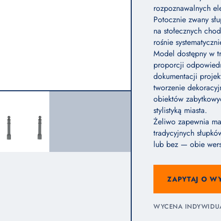
rozpoznawalnych ele
Potocznie zwany sł
na stołecznych chod
rośnie systematyczni
Model dostępny w t
proporcji odpowiedn
dokumentacji proje
tworzenie dekoracyj
obiektów zabytkowyc
stylistyką miasta.
Żeliwo zapewnia ma
tradycyjnych słupkó
lub bez — obie wer
ZAPYTAJ O W
WYCENA INDYWIDUAL