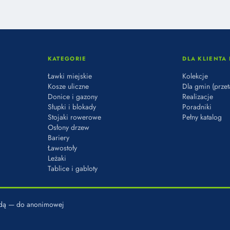
KATEGORIE
DLA KLIENTA 
Ławki miejskie
Kolekcje
Kosze uliczne
Dla gmin (przet
Donice i gazony
Realizacje
Słupki i blokady
Poradniki
Stojaki rowerowe
Pełny katalog
Osłony drzew
Bariery
Ławostoły
Leżaki
Tablice i gabloty
godą — do anonimowej
L. KADETÓW 8, 03-987 WARSZAWA