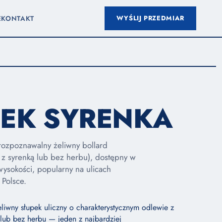
WYŚLIJ PRZEDMIAR
E
KONTAKT
PEK SYRENKA
rozpoznawalny żeliwny bollard
 z syrenką lub bez herbu), dostępny w
wysokości, popularny na ulicach
 Polsce.
eliwny słupek uliczny o charakterystycznym odlewie z
 lub bez herbu — jeden z najbardziej