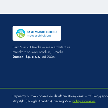
Park Miasto Osiedle — mała architektura
miejska z polskiej produkcji. Marka
Dombal Sp. z o.o.
, od 2006.
Używamy plików cookies do działania strony oraz — za Twoją z
© 2026 PARK MIASTO OSIEDLE · MARKA DOMBAL SP. Z O.O. · U
statystyki (Google Analytics). Szczegóły w
polityce cookies
.