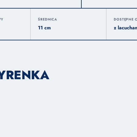
WY
ŚREDNICA
DOSTĘPNE O
11 cm
z lacucha
SYRENKA