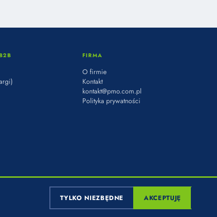
B2B
FIRMA
O firmie
argi)
Kontakt
kontakt@pmo.com.pl
Polityka prywatności
TYLKO NIEZBĘDNE
AKCEPTUJĘ
POLITYKA PRYWATNOŚCI
·
COOKIES
·
USTAWIENIA COOKIES