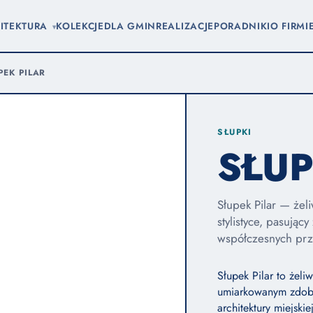
ITEKTURA
KOLEKCJE
DLA GMIN
REALIZACJE
PORADNIKI
O FIRMI
▾
PEK PILAR
SŁUPKI
SŁUP
Słupek Pilar — żel
stylistyce, pasując
współczesnych prz
Słupek Pilar to żeli
umiarkowanym zdobie
architektury miejski