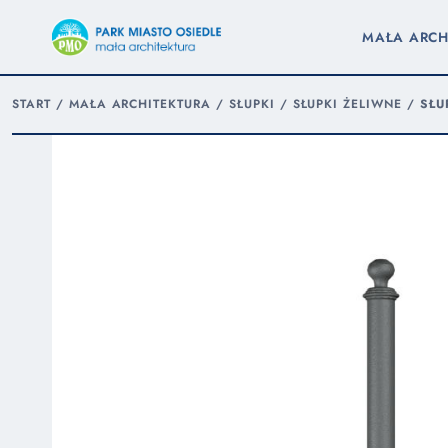
MAŁA ARCH
START
/
MAŁA ARCHITEKTURA
/
SŁUPKI
/
SŁUPKI ŻELIWNE
/
SŁU