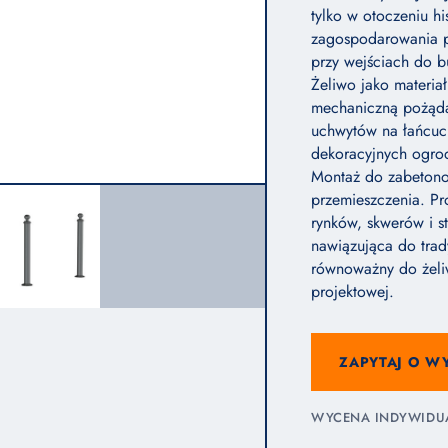
tylko w otoczeniu h
zagospodarowania pr
przy wejściach do b
Żeliwo jako materia
mechaniczną pożądan
uchwytów na łańcuch
dekoracyjnych ogrod
Montaż do zabetono
przemieszczenia. P
rynków, skwerów i st
nawiązująca do trady
równoważny do żeli
projektowej.
ZAPYTAJ O W
WYCENA INDYWIDUAL