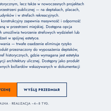
istorycznym, lecz także w nowoczesnych projektach
zestrzeni publicznej — na deptakach, placach,
udynków i w strefach rekreacyjnych.
ł konstrukcyjny zapewnia masywność i odporność
ą w przestrzeni miejskiej. Dostępna opcja
 umożliwia tworzenie strefowych wydzieleń lub
zeń w spójnej estetyce.
wania — trwałe osadzenie eliminuje ryzyko
rodukt przeznaczony do wyposażenia deptaków,
ref historycznych, gdzie wymagana jest estetyka
cji architektury ulicznej. Dostępny jako produkt
wnych bollardów wskazywanych w dokumentacji
YCENĘ
WYŚLIJ PRZEDMIAR
NA · REALIZACJA ~4–8 TYG.