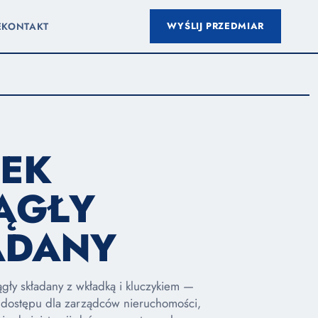
WYŚLIJ PRZEDMIAR
E
KONTAKT
PEK
ĄGŁY
ADANY
ągły składany z wkładką i kluczykiem —
a dostępu dla zarządców nieruchomości,