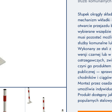
służb komunalnych 
Słupek okrągły skła
mechanizm wkładki i
otwarcie przejazdu
wybierane wszędzie
musi pozostać możli
służby komunalne lu
Wykonany ze stali 
wersji czarnej lub 
ostrzegawczych, zw
czyni go produktem 
publicznej — sprawd
chodników i ciągów
Montaż przez osadz
umożliwia indywidua
Produkt dostępny j
popularnych stalowy