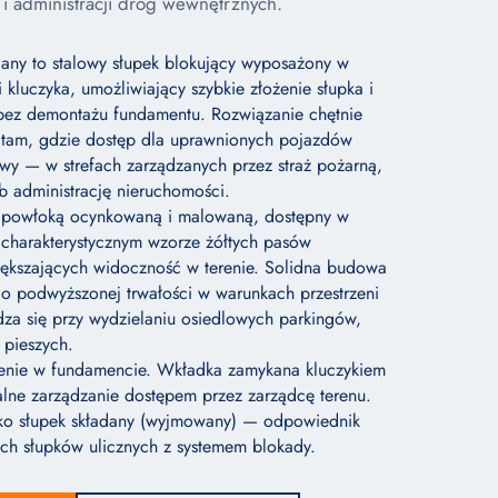
i administracji dróg wewnętrznych.
dany to stalowy słupek blokujący wyposażony w
 kluczyka, umożliwiający szybkie złożenie słupka i
 bez demontażu fundamentu. Rozwiązanie chętnie
 tam, gdzie dostęp dla uprawnionych pojazdów
wy — w strefach zarządzanych przez straż pożarną,
b administrację nieruchomości.
z powłoką ocynkowaną i malowaną, dostępny w
w charakterystycznym wzorze żółtych pasów
iększających widoczność w terenie. Solidna budowa
o podwyższonej trwałości w warunkach przestrzeni
za się przy wydzielaniu osiedlowych parkingów,
 pieszych.
enie w fundamencie. Wkładka zamykana kluczykiem
lne zarządzanie dostępem przez zarządcę terenu.
ako słupek składany (wyjmowany) — odpowiednik
ch słupków ulicznych z systemem blokady.