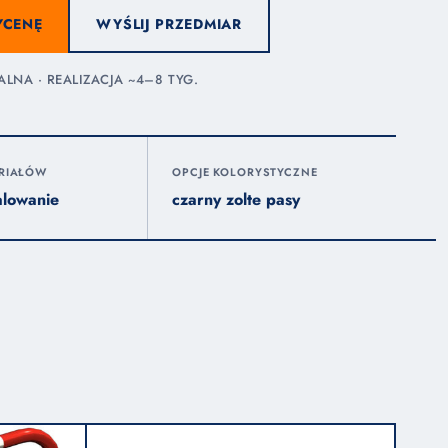
YCENĘ
WYŚLIJ PRZEDMIAR
NA · REALIZACJA ~4–8 TYG.
ERIAŁÓW
OPCJE KOLORYSTYCZNE
alowanie
czarny zolte pasy