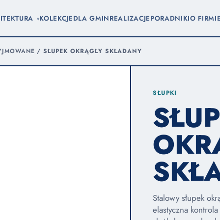
ITEKTURA
KOLEKCJE
DLA GMIN
REALIZACJE
PORADNIKI
O FIRMI
▾
WYJMOWANE
/
SŁUPEK OKRĄGŁY SKŁADANY
SŁUPKI
SŁU
OKR
SKŁ
Stalowy słupek okr
elastyczna kontrol