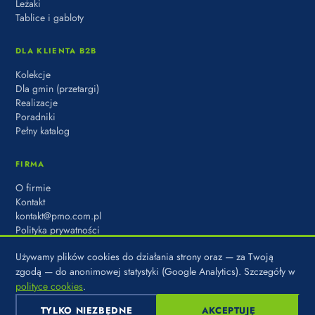
Leżaki
Tablice i gabloty
DLA KLIENTA B2B
Kolekcje
Dla gmin (przetargi)
Realizacje
Poradniki
Pełny katalog
FIRMA
O firmie
Kontakt
kontakt@pmo.com.pl
Polityka prywatności
Używamy plików cookies do działania strony oraz — za Twoją
zgodą — do anonimowej statystyki (Google Analytics). Szczegóły w
polityce cookies
.
© 2026 PARK MIASTO OSIEDLE · MARKA DOMBAL SP. Z O.O. · UL.
KADETÓW 8, 03-987 WARSZAWA
TYLKO NIEZBĘDNE
AKCEPTUJĘ
POLITYKA PRYWATNOŚCI
·
COOKIES
·
USTAWIENIA COOKIES