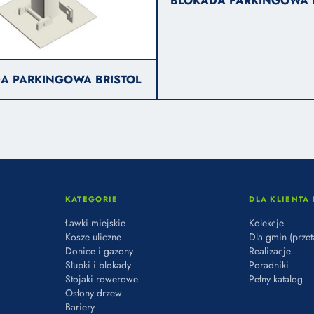
BLOKADA PARKINGOWA 
A PARKINGOWA BRISTOL
KATEGORIE
DLA KLIENTA 
Ławki miejskie
Kolekcje
Kosze uliczne
Dla gmin (przet
Donice i gazony
Realizacje
Słupki i blokady
Poradniki
Stojaki rowerowe
Pełny katalog
Osłony drzew
Bariery