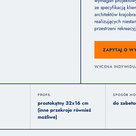
wymagań projektowy
ze specyfikacją kli
architektów krajobra
realizujących niest
przestrzeni rekreacy
ZAPYTAJ O W
WYCENA INDYWIDUAL
PROFIL
SPOSÓB MO
prostokątny 32x16 cm
do zabeto
(inne przekroje również
możliwe)