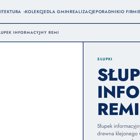
ITEKTURA
KOLEKCJE
DLA GMIN
REALIZACJE
PORADNIKI
O FIRMI
▾
ŁUPEK INFORMACYJNY REMI
SŁUPKI
SŁU
INF
REMI
Słupek informacyjny
drewna klejonego