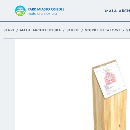
MAŁA ARCH
START
/
MAŁA ARCHITEKTURA
/
SŁUPKI
/
SŁUPKI METALOWE
/
S