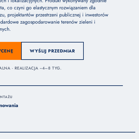
ch i lokalizacyjnych. Produkt wykonywany zgodnie
enta, co czyni go elastycznym rozwiązaniem dla
zu, projektantów przestrzeni publicznej i inwestorów
andardowe zagospodarowanie terenów zieleni i
jnych.
YCENĘ
WYŚLIJ PRZEDMIAR
NA · REALIZACJA ~4–8 TYG.
NTAŻU
nowania