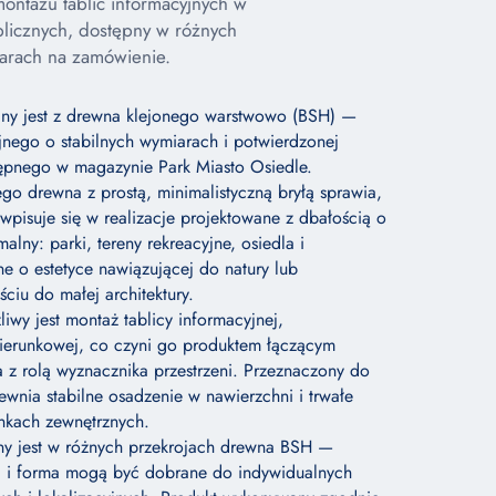
ontażu tablic informacyjnych w
blicznych, dostępny w różnych
iarach na zamówienie.
ny jest z drewna klejonego warstwowo (BSH) —
yjnego o stabilnych wymiarach i potwierdzonej
stępnego w magazynie Park Miasto Osiedle.
ego drewna z prostą, minimalistyczną bryłą sprawia,
 wpisuje się w realizacje projektowane z dbałością o
malny: parki, tereny rekreacyjne, osiedla i
ne o estetyce nawiązującej do natury lub
iu do małej architektury.
iwy jest montaż tablicy informacyjnej,
kierunkowej, co czyni go produktem łączącym
 z rolą wyznacznika przestrzeni. Przeznaczony do
wnia stabilne osadzenie w nawierzchni i trwałe
nkach zewnętrznych.
ny jest w różnych przekrojach drewna BSH —
ć i forma mogą być dobrane do indywidualnych