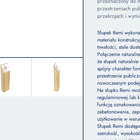
przeznaczony do m
przestrzeniach pu
przekrojach i wym
Słupek Remi wykona
materiału konstrukc
trwałości, stale do
Połączenie naturaln
że słupek naturalnie
spójny charakter for
przestrzenie publicz
nowoczesnym podejśc
Na słupku Remi możl
regulaminowej lub 
funkcję oznakowania
zabetonowania, zape
użytkowanie w waru
Słupek Remi dostęp
szerokość, wysokoś