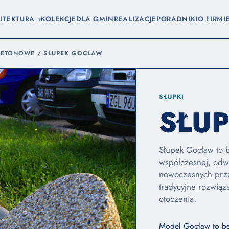
ITEKTURA
KOLEKCJE
DLA GMIN
REALIZACJE
PORADNIKI
O FIRMI
▾
BETONOWE
/
SŁUPEK GOCŁAW
SŁUPKI
SŁU
Słupek Gocław to 
współczesnej, odw
nowoczesnych prze
tradycyjne rozwiąza
otoczenia.
Model Gocław to be