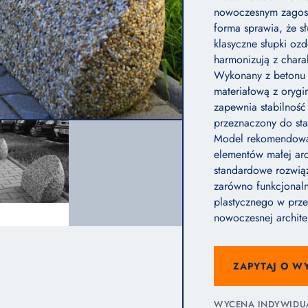
nowoczesnym zagospo
forma sprawia, że s
klasyczne słupki ozd
harmonizują z chara
Wykonany z betonu 
materiałową z oryg
zapewnia stabilność
przeznaczony do sta
Model rekomendowan
elementów małej arc
standardowe rozwiąz
zarówno funkcjonaln
plastycznego w prze
nowoczesnej archite
ZAPYTAJ O W
WYCENA INDYWIDUAL