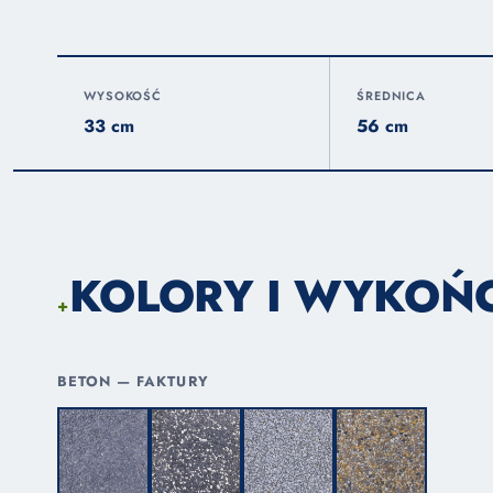
WYSOKOŚĆ
ŚREDNICA
33 cm
56 cm
KOLORY I WYKOŃ
+
BETON — FAKTURY