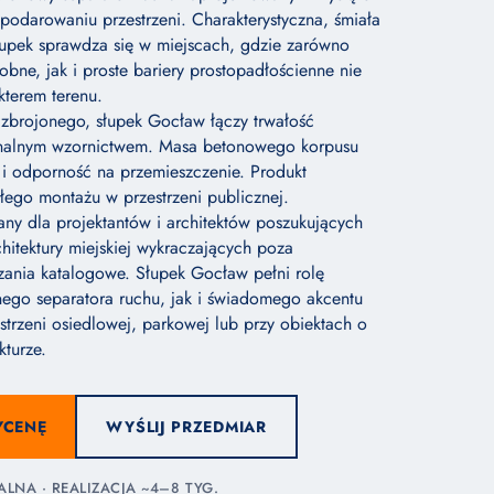
darowaniu przestrzeni. Charakterystyczna, śmiała
łupek sprawdza się w miejscach, gdzie zarówno
obne, jak i proste bariery prostopadłościenne nie
kterem terenu.
zbrojonego, słupek Gocław łączy trwałość
inalnym wzornictwem. Masa betonowego korpusu
 i odporność na przemieszczenie. Produkt
łego montażu w przestrzeni publicznej.
y dla projektantów i architektów poszukujących
hitektury miejskiej wykraczających poza
ania katalogowe. Słupek Gocław pełni rolę
ego separatora ruchu, jak i świadomego akcentu
strzeni osiedlowej, parkowej lub przy obiektach o
kturze.
YCENĘ
WYŚLIJ PRZEDMIAR
NA · REALIZACJA ~4–8 TYG.